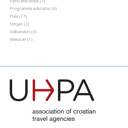
Pjescana uvala
(1)
Programmi educativi
(6)
Pula
(17)
Stinjan
(2)
Valbandon
(3)
Vinkuran
(1)