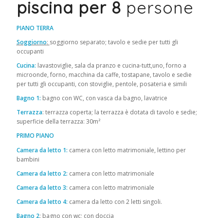
piscina per 8
persone
PIANO TERRA
Soggiorno
:
soggiorno separato; tavolo e sedie per tutti gli
occupanti
Cucina:
lavastoviglie, sala da pranzo e cucina-tutt,uno, forno a
microonde, forno, macchina da caffe, tostapane, tavolo e sedie
per tutti gli occupanti, con stoviglie, pentole, posateria e simili
Bagno 1:
bagno con WC, con vasca da bagno, lavatrice
Terrazza
: terrazza coperta; la terrazza è dotata di tavolo e sedie;
superficie della terrazza: 30m²
PRIMO PIANO
Camera da letto 1:
camera con letto matrimoniale, lettino per
bambini
Camera da letto 2:
camera con letto matrimoniale
Camera da letto 3:
camera con letto matrimoniale
Camera da letto 4:
camera da letto con 2 letti singoli.
Bagno 2
: bagno con wc; con doccia