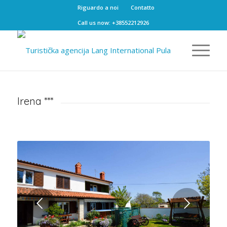
Riguardo a noi
Contatto
Call us now: +38552212926
Irena ***
Posteriore