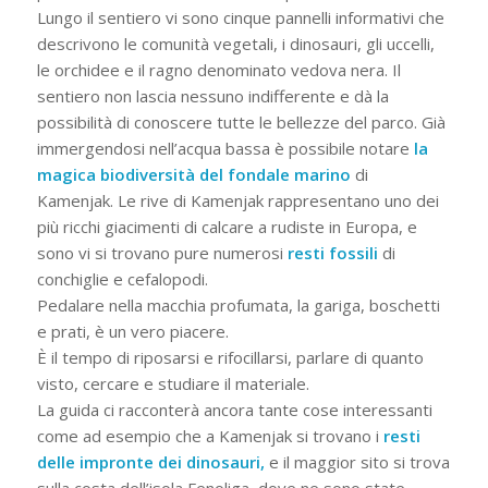
Lungo il sentiero vi sono cinque pannelli informativi che
descrivono le comunità vegetali, i dinosauri, gli uccelli,
le orchidee e il ragno denominato vedova nera. Il
sentiero non lascia nessuno indifferente e dà la
possibilità di conoscere tutte le bellezze del parco. Già
immergendosi nell’acqua bassa è possibile notare
la
magica biodiversità del fondale marino
di
Kamenjak.
Le rive di Kamenjak rappresentano uno dei
più ricchi giacimenti di calcare a rudiste in Europa, e
sono vi si trovano pure numerosi
resti fossili
di
conchiglie e cefalopodi.
Pedalare nella macchia profumata, la gariga, boschetti
e prati, è un vero piacere.
È il tempo di riposarsi e rifocillarsi, parlare di quanto
visto, cercare e studiare il materiale.
La guida ci racconterà ancora tante cose interessanti
come ad esempio che a Kamenjak si trovano i
resti
delle impronte dei dinosauri,
e il maggior sito si trova
sulla costa dell’isola Fenoliga, dove ne sono state