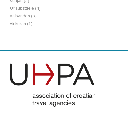
Stinjan
(2)
Urlaubsziele
(4)
Valbandon
(3)
Vinkuran
(1)