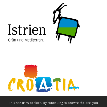
This site uses cookies. By continuing to browse the site, you